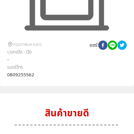
กรุงเทพมหานคร
แชร์
:
เวลาเปิด - ปิด
-
เบอร์โทร
0809255562
สินค้าขายดี