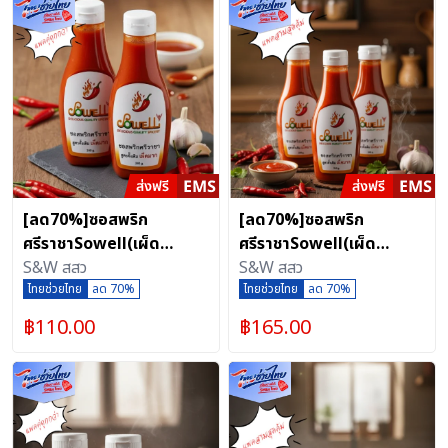
[ลด70%]ซอสพริก
[ลด70%]ซอสพริก
ศรีราชาSowell(เผ็ด
ศรีราชาSowell(เผ็ด
มาก)ขวดเล็ก(แพ็คคู่ถูก
S&W สสว
มาก)ขวดเล็ก(แพคสามสุด
S&W สสว
กว่า)
ไทยช่วยไทย
ลด 70%
คุ้ม)
ไทยช่วยไทย
ลด 70%
฿
110.00
฿
165.00