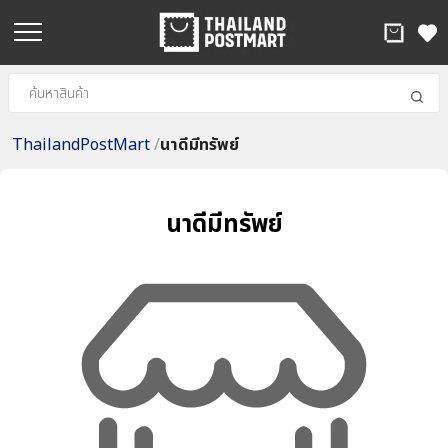
ThailandPostMart
/
นาดีมีทรัพย์
นาดีมีทรัพย์