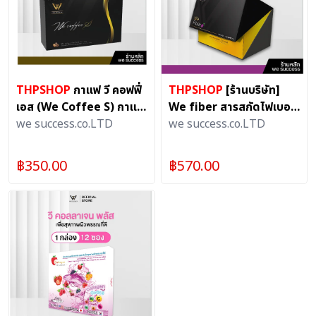
THPSHOP
กาแฟ วี คอฟฟี่
THPSHOP
[ร้านบริษัท]
เอส (We Coffee S) กาแฟ
We fiber สารสกัดไฟเบอร์
เพื่อสุขภาพ
we success.co.LTD
ธรรมชาติจากเบอร์รี่นานา
we success.co.LTD
ชนิด ไม่ปวดบิด 1 กล่องมี
14 ซอง
฿
350.00
฿
570.00