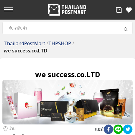
ThailandPostMart
/
THPSHOP
/
we success.co.LTD
we success.co.LTD
น่าน
แชร์
: