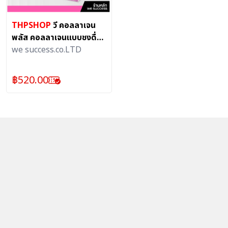
THPSHOP
วี คอลลาเจน
พลัส คอลลาเจนแบบชงดื่ม
(1 กล่องมี 12 ซอง)
we success.co.LTD
฿
520.00