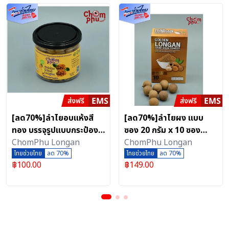
[ลด70%]ลำไยอบแห้งสี
[ลด70%]ลำไยผง แบบ
ทอง บรรจุรูปแบบกระป๋อง
ซอง 20 กรัม x 10 ซอง
ขนาด 120 กรัม แบรนด์ ชม
ChomPhu Longan
เครื่องดื่มลำไยสีทองผงชง
ChomPhu Longan
ภูลองแกน
ไทยช่วยไทย
ลด 70%
ดื่ม แบรนด์ชมภูลองแกน
ไทยช่วยไทย
ลด 70%
฿
100.00
฿
149.00