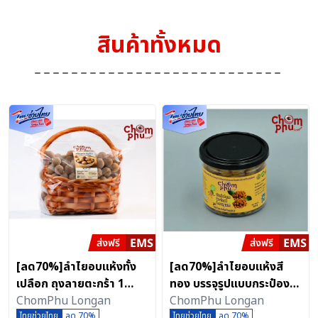
สินค้าทั้งหมด
[ลด70%]ลำไยอบแห้งทั้ง
[ลด70%]ลำไยอบแห้งสี
เปลือก ถุงลายตะกร้า 1
ทอง บรรจุรูปแบบกระป๋อง
กิโลกรัม เกรดคัดพิเศษ คัด
ChomPhu Longan
ขนาด 120 กรัม แบรนด์ ชม
ChomPhu Longan
ส่งออก แบรนด์ ชมภูลอง
ไทยช่วยไทย
ลด 70%
ภูลองแกน
ไทยช่วยไทย
ลด 70%