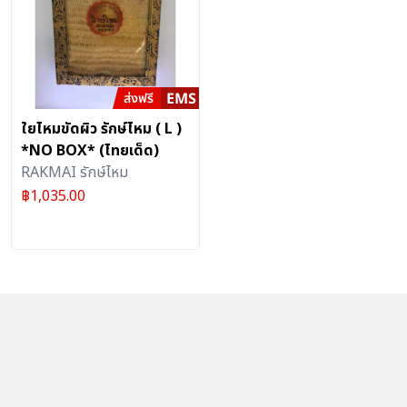
ใยไหมขัดผิว รักษ์ไหม ( L )
*NO BOX* (ไทยเด็ด)
RAKMAI รักษ์ไหม
฿
1,035.00