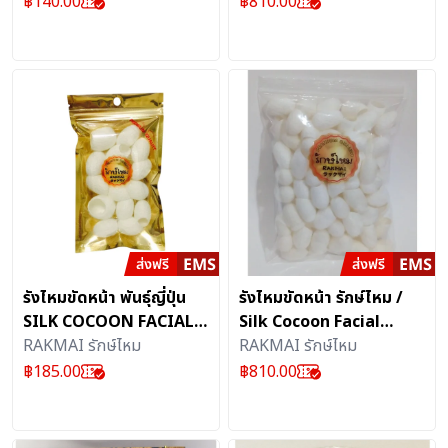
฿
140.00
฿
810.00
รังไหมขัดหน้า พันธุ์ญี่ปุ่น
รังไหมขัดหน้า รักษ์ไหม /
SILK COCOON FACIAL
Silk Cocoon Facial
SCRUB คัดพิเศษ ขนาด
RAKMAI รักษ์ไหม
Scrup 100% (ไทยเด็ด)
RAKMAI รักษ์ไหม
ใหญ่ อุดมไปด้วยโปรตีน
฿
185.00
฿
810.00
ธรรมชาติ (ไทยเด็ด)