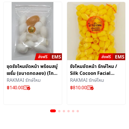
ชุดรังไหมขัดหน้า พร้อมสบู่
รังไหมขัดหน้า รักษ์ไหม /
เซรั่ม (ขนาดทดลอง) (ไทย
Silk Cocoon Facial
เด็ด)
RAKMAI รักษ์ไหม
Scrub 100% Natural
RAKMAI รักษ์ไหม
(คัดพิเศษ) (ไทยเด็ด)
฿
140.00
฿
810.00