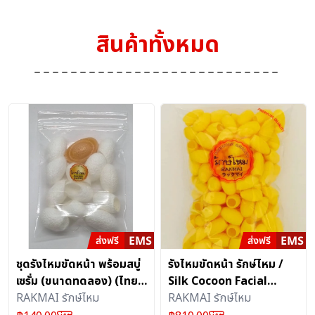
สินค้าทั้งหมด
ชุดรังไหมขัดหน้า พร้อมสบู่
รังไหมขัดหน้า รักษ์ไหม /
เซรั่ม (ขนาดทดลอง) (ไทย
Silk Cocoon Facial
เด็ด)
RAKMAI รักษ์ไหม
Scrub 100% Natural
RAKMAI รักษ์ไหม
(คัดพิเศษ) (ไทยเด็ด)