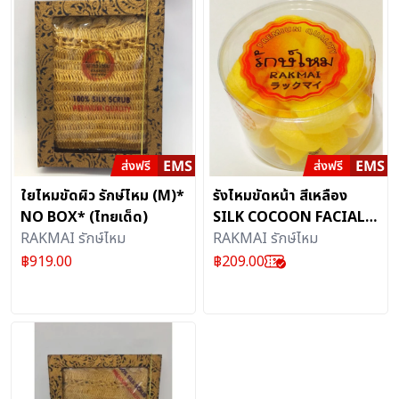
ใยไหมขัดผิว รักษ์ไหม (M)*
รังไหมขัดหน้า สีเหลือง
NO BOX* (ไทยเด็ด)
SILK COCOON FACIAL
RAKMAI รักษ์ไหม
SCRUB (100%
RAKMAI รักษ์ไหม
Natural)** รังคัด
฿
919.00
฿
209.00
พิเศษ*** คุณ ภาพพิเศษ
(ไทยเด็ด)