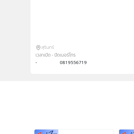
สุรินทร์
เวลาเปิด - ปิด
เบอร์โทร
-
0819556719