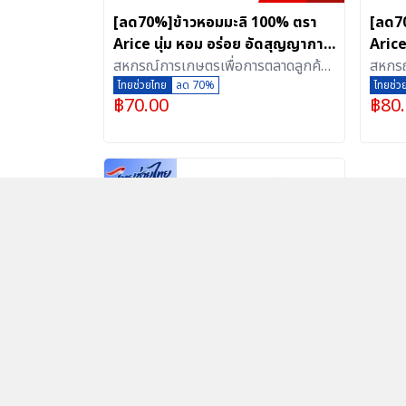
[ลด70%]ข้าวหอมมะลิ 100% ตรา
[ลด7
Arice นุ่ม หอม อร่อย อัดสุญญากาศ
Arice
(1 กิโลกรัม)
สหกรณ์การเกษตรเพื่อการตลาดลูกค้า
ไปด้ว
สหกรณ
ธ.ก.ส.สุรินทร์ จำกัด
ไทยช่วยไทย
ลด 70%
(อัด
ธ.ก.ส.
ไทยช่ว
฿
70.00
฿
80