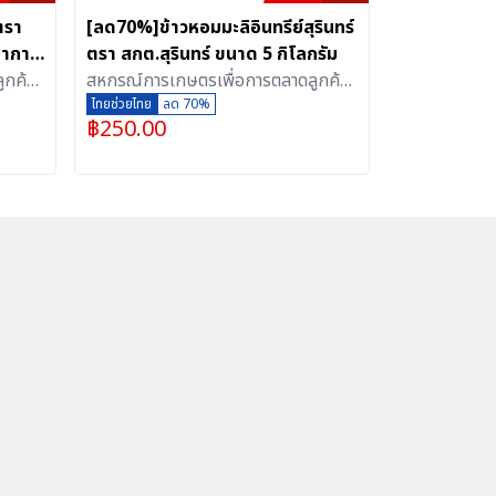
ตรา
[ลด70%]ข้าวหอมมะลิอินทรีย์สุรินทร์
ญากาศ
ตรา สกต.สุรินทร์ ขนาด 5 กิโลกรัม
ูกค้า
สหกรณ์การเกษตรเพื่อการตลาดลูกค้า
ธ.ก.ส.สุรินทร์ จำกัด
ไทยช่วยไทย
ลด 70%
฿
250.00