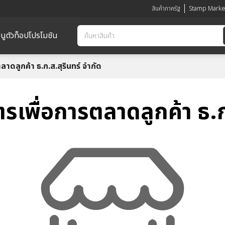
สินค้าภาครัฐ
Stamp Marke
นูตัวท็อป
โปรโมชัน
ดลูกค้า ธ.ก.ส.สุรินทร์ จำกัด
พื่อการตลาดลูกค้า ธ.ก.