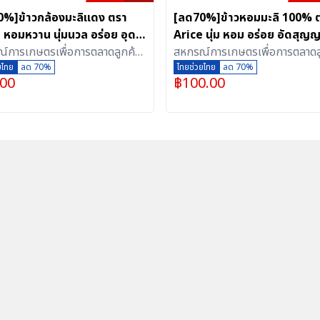
0%]ข้าวกล้องมะลิแดง ตรา
[ลด70%]ข้าวหอมมะลิ 100% 
 หอมหวาน นุ่มนวล อร่อย อุดม
Arice นุ่ม หอม อร่อย อัดสุญ
ยสารอาหาร ขนาด 1 กิโลกรัม
์การเกษตรเพื่อการตลาดลูกค้า
(2 กิโลกรัม)
สหกรณ์การเกษตรเพื่อการตลาดล
สุญญากาศ)
สุรินทร์ จำกัด
ยไทย
ลด 70%
ธ.ก.ส.สุรินทร์ จำกัด
ไทยช่วยไทย
ลด 70%
.00
฿
100.00