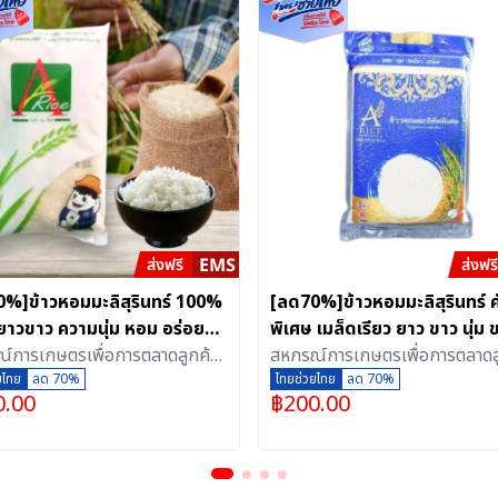
%]ข้าวหอมมะลิสุรินทร์ 100%
[ลด70%]ข้าวหอมมะลิสุรินทร์ ค
ยาวขาว ความนุ่ม หอม อร่อย
พิเศษ เมล็ดเรียว ยาว ขาว นุ่ม
rice ขนาด 5 กิโลกรัม
์การเกษตรเพื่อการตลาดลูกค้า
อัดสุญญากาศ (5 กิโลกรัม)
สหกรณ์การเกษตรเพื่อการตลาดล
สุรินทร์ จำกัด
ยไทย
ลด 70%
ธ.ก.ส.สุรินทร์ จำกัด
ไทยช่วยไทย
ลด 70%
0.00
฿
200.00