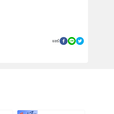
แชร์
: