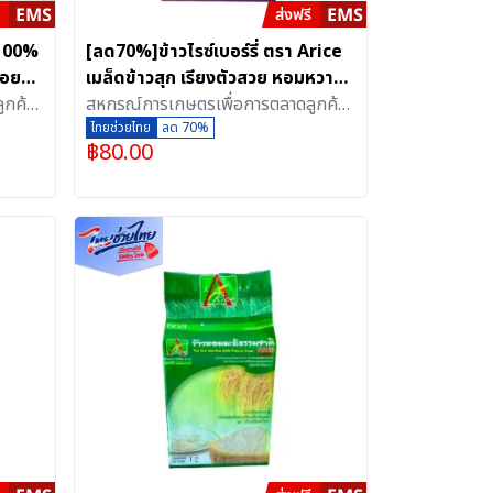
 100%
[ลด70%]ข้าวไรซ์เบอร์รี่ ตรา Arice
่อย
เมล็ดข้าวสุก เรียงตัวสวย หอมหวาน
ูกค้า
นุ่ม อัดสุญญากาศ (1 กิโลกรัม)
สหกรณ์การเกษตรเพื่อการตลาดลูกค้า
ธ.ก.ส.สุรินทร์ จำกัด
ไทยช่วยไทย
ลด 70%
฿
80.00