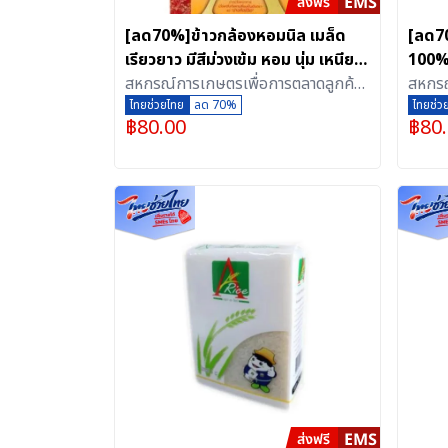
[ลด70%]ข้าวกล้องหอมนิล เมล็ด
[ลด70
เรียวยาว มีสีม่วงเข้ม หอม นุ่ม เหนียว
100% 
ตรา Arice ขนาด 1 กิโลกรัม (อัด
สหกรณ์การเกษตรเพื่อการตลาดลูกค้า
ขาวใส
สหกรณ
สุญญากาศ)
ธ.ก.ส.สุรินทร์ จำกัด
ไทยช่วยไทย
ลด 70%
กิโลก
ธ.ก.ส.
ไทยช่ว
฿
80.00
฿
80