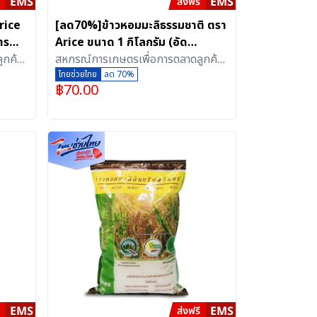
rice
[ลด70%]ข้าวหอมมะลิธรรมชาติ ตรา
าร
Arice ขนาด 1 กิโลกรัม (อัด
ดสูญ
ูกค้า
สุญญากาศ)
สหกรณ์การเกษตรเพื่อการตลาดลูกค้า
ธ.ก.ส.สุรินทร์ จำกัด
ไทยช่วยไทย
ลด 70%
฿
70.00