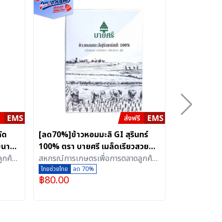
ัด
[ลด70%]ข้าวหอมมะลิ GI สุรินทร์
[ลด70%]ข้าวไ
 ขนาด
100% ตรา บายศรี เมล็ดเรียวสวย
เมล็ดข้าวสุ
ูกค้า
ขาวใส มันวาว อัดสุญญากาศ (1
สหกรณ์การเกษตรเพื่อการตลาดลูกค้า
นุ่ม อัดสุญญ
สหกรณ์การเก
กิโลกรัม)
ธ.ก.ส.สุรินทร์ จำกัด
ไทยช่วยไทย
ลด 70%
ธ.ก.ส.สุรินทร์
ไทยช่วยไทย
ลด
฿
80.00
฿
80.00