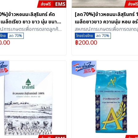
%]ข้าวหอมมะลิสุรินทร์ คัด
[ลด70%]ข้าวหอมมะลิสุรินทร์
 เมล็ดเรียว ยาว ขาว นุ่ม ขนาด
เมล็ดยาวขาว ความนุ่ม หอม อร
ญญากาศ (5 กิโลกรัม)
์การเกษตรเพื่อการตลาดลูกค้า
ตรา Arice ขนาด 5 กิโลกรัม
สหกรณ์การเกษตรเพื่อการตลาดล
สุรินทร์ จำกัด
ยไทย
ลด 70%
ธ.ก.ส.สุรินทร์ จำกัด
ไทยช่วยไทย
ลด 70%
0.00
฿
200.00