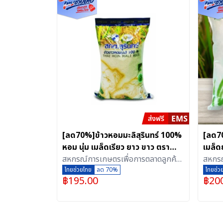
[ลด70%]ข้าวหอมมะลิสุรินทร์ 100%
[ลด70
หอม นุ่ม เมล็ดเรียว ยาว ขาว ตรา
เมล็ด
สกต.สุรินทร์ (5 กิโลกรัม)
สหกรณ์การเกษตรเพื่อการตลาดลูกค้า
ตรา A
สหกรณ
ธ.ก.ส.สุรินทร์ จำกัด
ไทยช่วยไทย
ลด 70%
ธ.ก.ส.
ไทยช่ว
฿
195.00
฿
20