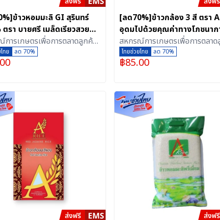
%]ข้าวหอมมะลิ GI สุรินทร์
[ลด70%]ข้าวกล้อง 3 สี ตรา A
ตรา บายศรี เมล็ดเรียวสวย
อุดมไปด้วยคุณค่าทางโภชนาก
 มันวาว อัดสุญญากาศ (1
์การเกษตรเพื่อการตลาดลูกค้า
ครบถ้วน ขนาด 1 กิโลกรัม (อั
สหกรณ์การเกษตรเพื่อการตลาดล
รัม)
สุรินทร์ จำกัด
ยไทย
ลด 70%
ญากาศ)
ธ.ก.ส.สุรินทร์ จำกัด
ไทยช่วยไทย
ลด 70%
.00
฿
85.00