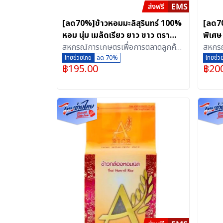
[ลด70%]ข้าวหอมมะลิสุรินทร์ 100%
[ลด70
หอม นุ่ม เมล็ดเรียว ยาว ขาว ตรา
พิเศษ
สกต.สุรินทร์ (5 กิโลกรัม)
สหกรณ์การเกษตรเพื่อการตลาดลูกค้า
อัดสุ
สหกรณ
ธ.ก.ส.สุรินทร์ จำกัด
ไทยช่วยไทย
ลด 70%
ธ.ก.ส.
ไทยช่ว
฿
195.00
฿
20