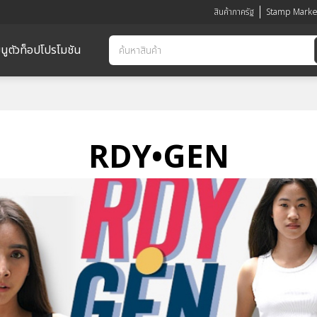
สินค้าภาครัฐ
Stamp Marke
นูตัวท็อป
โปรโมชัน
RDY•GEN