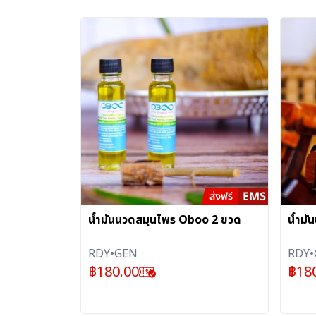
น้ำมันนวดสมุนไพร Oboo 2 ขวด
น้ำม
RDY•GEN
RDY•
฿
180.00
฿
18