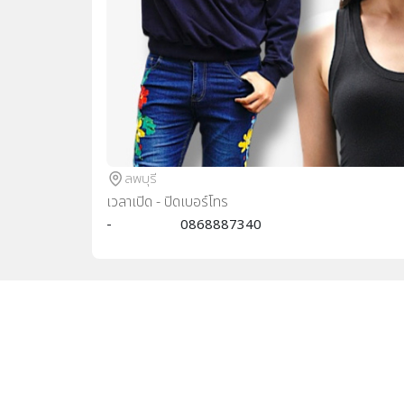
ลพบุรี
เวลาเปิด - ปิด
เบอร์โทร
-
0868887340