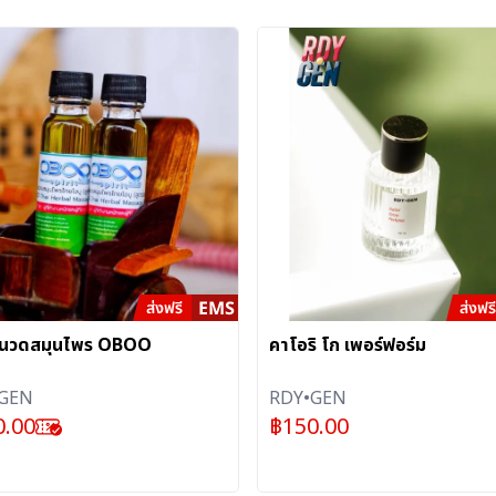
ันนวดสมุนไพร OBOO
คาโอริ โก เพอร์ฟอร์ม
GEN
RDY•GEN
0.00
฿
150.00