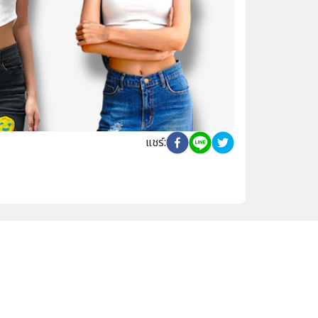
แชร์
: