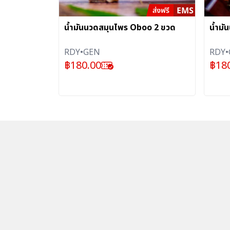
น้ำมันนวดสมุนไพร Oboo 2 ขวด
น้ำม
RDY•GEN
RDY•
฿
180.00
฿
18