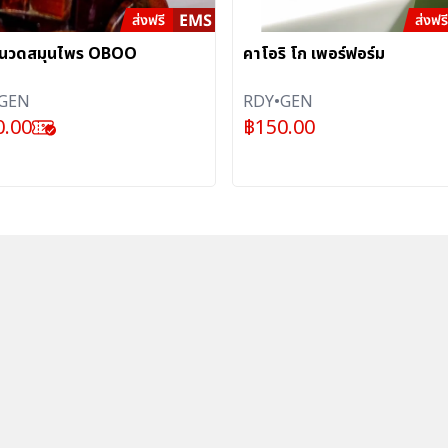
ันนวดสมุนไพร OBOO
คาโอริ โก เพอร์ฟอร์ม
GEN
RDY•GEN
0.00
฿
150.00