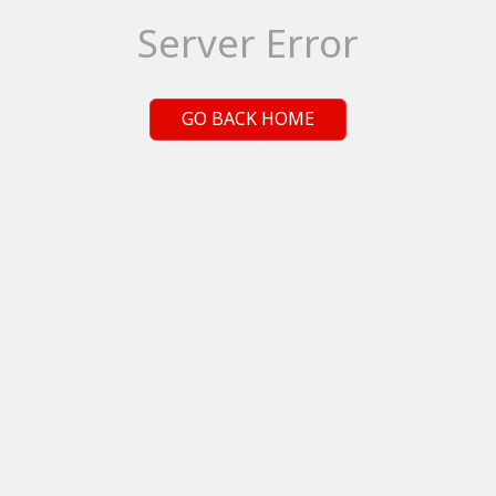
Server Error
GO BACK HOME