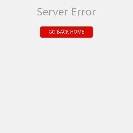
Server Error
GO BACK HOME