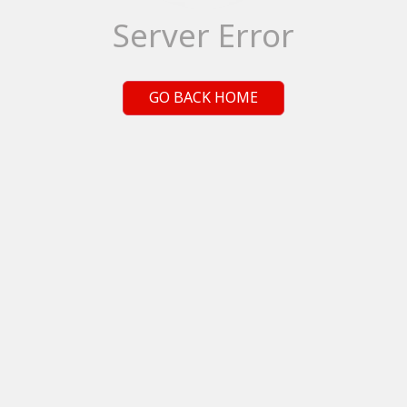
Server Error
GO BACK HOME