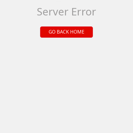
Server Error
GO BACK HOME