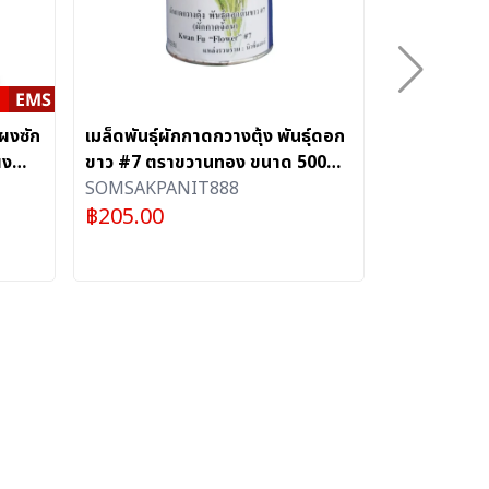
ผงซัก
เมล็ดพันธุ์ผักกาดกวางตุ้ง พันธุ์ดอก
[ลด70%]CH
ผง
ขาว #7 ตราขวานทอง ขนาด 500
น้ำมันหอมร
จัด
กรัม
SOMSAKPANIT888
กลิ่น Love 
CHOL Arom
฿
205.00
ไทยช่วยไทย
ลด
฿
990.00