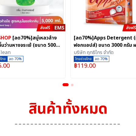
SHOP
[ลด70%]สบู่เหลวล้าง
[ลด70%]Apps Detergent (
ลิ่นว่านหางจระเข้ (ขนาด 5000
ฟอกแอปส์) ขนาด 3000 กรัม 
Clean
ซักฟอกสูตรมาตรฐาน ตัวช่วยข
บริษัท ฤทธิไกร จำกัด
ยไทย
ลด 70%
คราบฝังลึก
ไทยช่วยไทย
ลด 70%
5.00
฿
119.00
สินค้าทั้งหมด