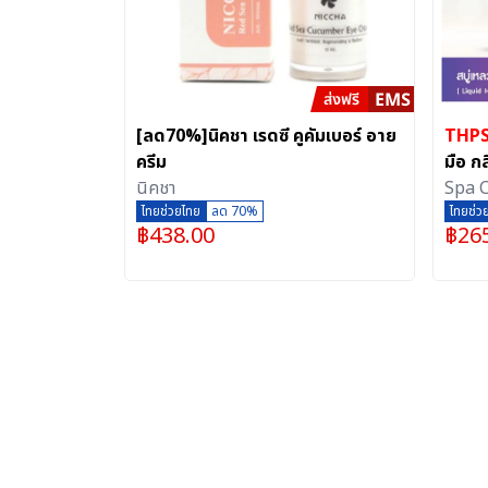
[ลด70%]นิคชา เรดซี คูคัมเบอร์ อาย
THP
ครีม
มือ ก
นิคชา
มล.)
Spa 
ไทยช่วยไทย
ลด 70%
ไทยช่ว
฿
438.00
฿
26