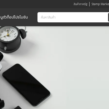
สินค้าภาครัฐ
Stamp Marke
นูตัวท็อป
โปรโมชัน