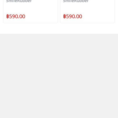
ผ้ากันไรฝุ่น กันน้ำ
SmileRubber
น้ำตาล
SmileRubber
฿
590.00
฿
590.00