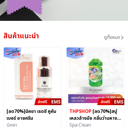
สินค้าแนะนำ
ดูทั้งหมด
[ลด70%]นิคชา เรดซี คูคัม
THPSHOP
[ลด70%]สบู่
เบอร์ อายครีม
เหลวล้างมือ กลิ่นว่านหาง
นิคชา
จระเข้ (ขนาด 5000 มล.)
Spa Clean