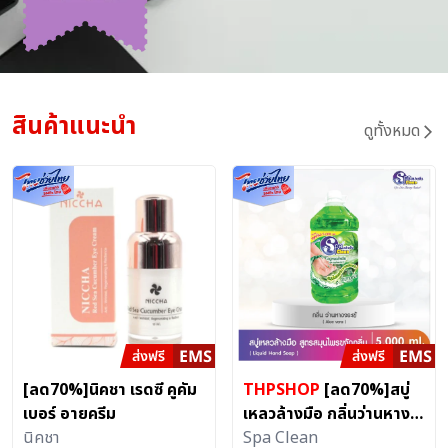
สินค้าแนะนำ
ดูทั้งหมด
[ลด70%]นิคชา เรดซี คูคัม
THPSHOP
[ลด70%]สบู่
เบอร์ อายครีม
เหลวล้างมือ กลิ่นว่านหาง
นิคชา
จระเข้ (ขนาด 5000 มล.)
Spa Clean