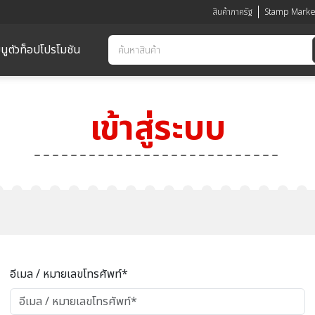
สินค้าภาครัฐ
Stamp Marke
นูตัวท็อป
โปรโมชัน
เข้าสู่ระบบ
อีเมล / หมายเลขโทรศัพท์*