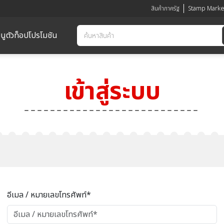
สินค้าภาครัฐ
Stamp Marke
นูตัวท็อป
โปรโมชัน
เข้าสู่ระบบ
อีเมล / หมายเลขโทรศัพท์*