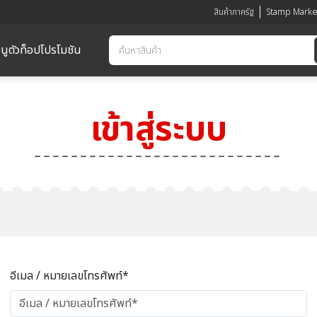
สินค้าภาครัฐ
Stamp Marke
นูตัวท็อป
โปรโมชัน
เข้าสู่ระบบ
อีเมล / หมายเลขโทรศัพท์*