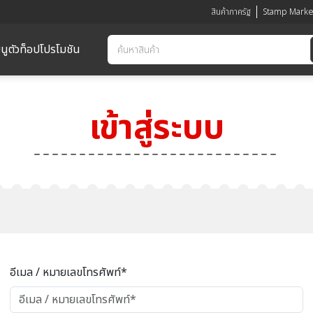
สินค้าภาครัฐ
Stamp Marke
นูตัวท็อป
โปรโมชัน
เข้าสู่ระบบ
อีเมล / หมายเลขโทรศัพท์*