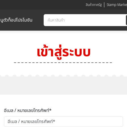
สินค้าภาครัฐ
Stamp Marke
นูตัวท็อป
โปรโมชัน
เข้าสู่ระบบ
อีเมล / หมายเลขโทรศัพท์*