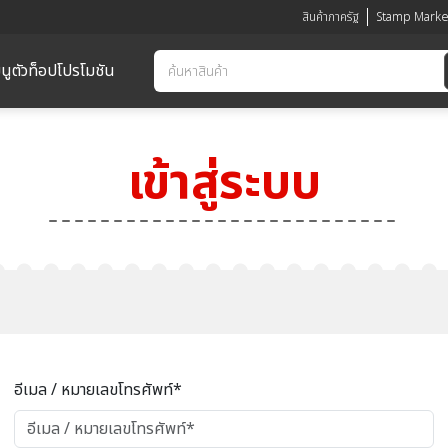
สินค้าภาครัฐ
Stamp Marke
นูตัวท็อป
โปรโมชัน
เข้าสู่ระบบ
อีเมล / หมายเลขโทรศัพท์*