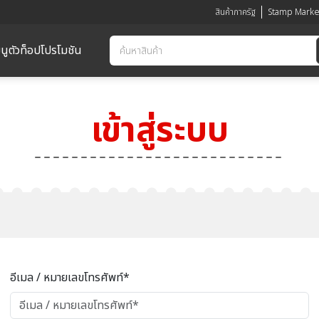
สินค้าภาครัฐ
Stamp Marke
นูตัวท็อป
โปรโมชัน
เข้าสู่ระบบ
อีเมล / หมายเลขโทรศัพท์*