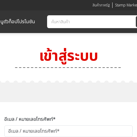
สินค้าภาครัฐ
Stamp Marke
นูตัวท็อป
โปรโมชัน
เข้าสู่ระบบ
อีเมล / หมายเลขโทรศัพท์*