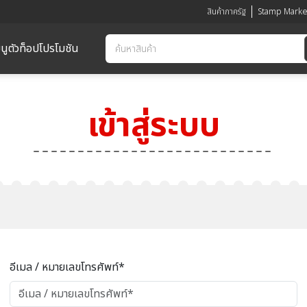
สินค้าภาครัฐ
Stamp Marke
นูตัวท็อป
โปรโมชัน
เข้าสู่ระบบ
อีเมล / หมายเลขโทรศัพท์*