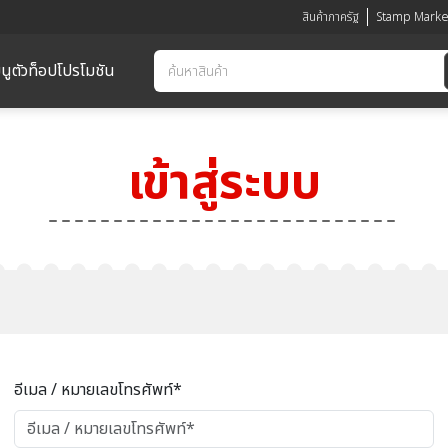
สินค้าภาครัฐ
Stamp Marke
นูตัวท็อป
โปรโมชัน
เข้าสู่ระบบ
อีเมล / หมายเลขโทรศัพท์*