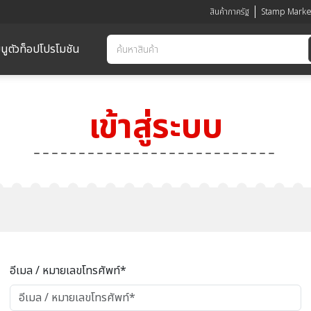
สินค้าภาครัฐ
Stamp Marke
นูตัวท็อป
โปรโมชัน
เข้าสู่ระบบ
อีเมล / หมายเลขโทรศัพท์*