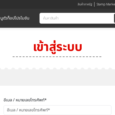
สินค้าภาครัฐ
Stamp Marke
นูตัวท็อป
โปรโมชัน
เข้าสู่ระบบ
อีเมล / หมายเลขโทรศัพท์*