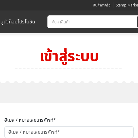
สินค้าภาครัฐ
Stamp Marke
นูตัวท็อป
โปรโมชัน
เข้าสู่ระบบ
อีเมล / หมายเลขโทรศัพท์*