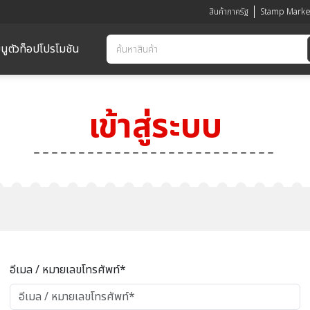
สินค้าภาครัฐ
Stamp Marke
นูตัวท็อป
โปรโมชัน
เข้าสู่ระบบ
อีเมล / หมายเลขโทรศัพท์*