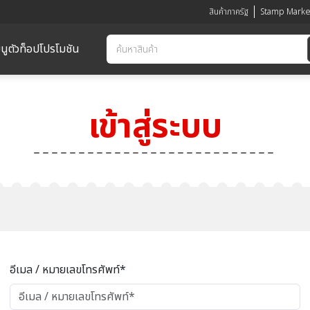
สินค้าภาครัฐ
Stamp Marke
นูตัวท็อป
โปรโมชัน
เข้าสู่ระบบ
อีเมล / หมายเลขโทรศัพท์*