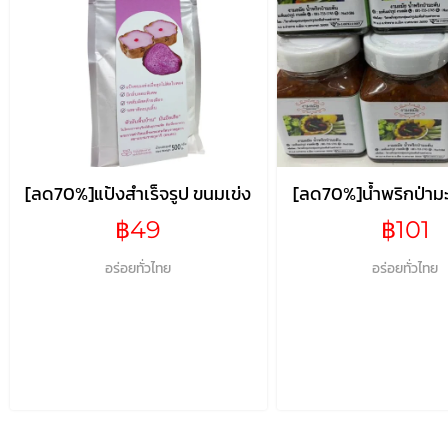
[ลด70%]แป้งสำเร็จรูป ขนมเข่ง
[ลด70%]น้ำพริกป่าม
มัย
฿49
฿101
อร่อยทั่วไทย
อร่อยทั่วไทย