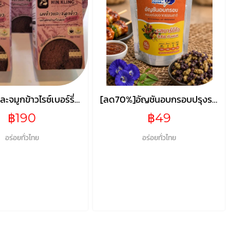
ะจมูกข้าวไรซ์เบอร์รี่
[ลด70%]อัญชันอบกรอบปรุงรส
ำพร้อมชง ขนาด 225
รสบาร์บีคิว
฿190
฿49
(15 กรัม x 15 ซอง)
อร่อยทั่วไทย
อร่อยทั่วไทย