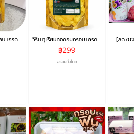
รอบ เกรดA
วิริน ทุเรียนทอดอบกรอบ เกรดA
[ลด70
ม
ขนาด250กรัม
฿299
อร่อยทั่วไทย