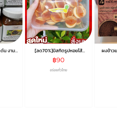
ะดัน งามล
[ลด70%]บิสกิตรูปหอยไส้
ผงข้าวแล
สับปะรด
ผสมงาด
฿90
กรัม 
อร่อยทั่วไทย