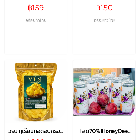
เกรดC ขนาด100กรัม*2
เกรดA ขนาด100กรัม
฿159
฿150
อร่อยทั่วไทย
อร่อยทั่วไทย
วิริน ทุเรียนทอดอบกรอบ
[ลด70%]HoneyDee
เกรดA ขนาด250กรัม
SODA Passion Fruit