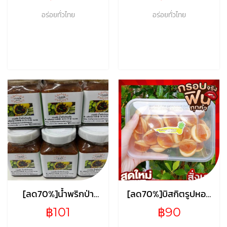
อร่อยทั่วไทย
อร่อยทั่วไทย
[ลด70%]น้ำพริกป่า
[ลด70%]บิสกิตรูปหอย
มะดัน งามลมัย
ไส้สับปะรด
฿101
฿90