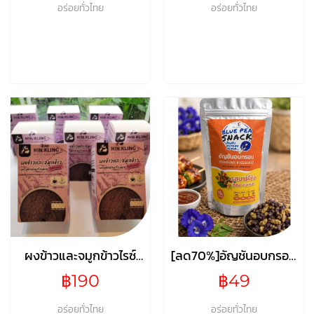
อร่อยทั่วไทย
อร่อยทั่วไทย
ผงข้าวและจมูกข้าวไรซ์
[ลด70%]อัญชันอบกรอบ
เบอร์รี่ผสมงาดำพร้อม
ปรุงรส รสบาร์บีคิว
฿190
฿49
ชง ขนาด 225 กรัม (15
กรัม x 15 ซอง)
อร่อยทั่วไทย
อร่อยทั่วไทย