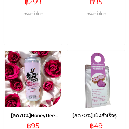
฿299
฿95
อร่อยทั่วไทย
อร่อยทั่วไทย
[ลด70%]HoneyDee
[ลด70%]แป้งสำเร็จรูป
SODA ROSE
ขนมเข่ง
฿95
฿49