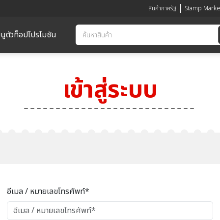
สินค้าภาครัฐ
Stamp Marke
นูตัวท็อป
โปรโมชัน
เข้าสู่ระบบ
อีเมล / หมายเลขโทรศัพท์*