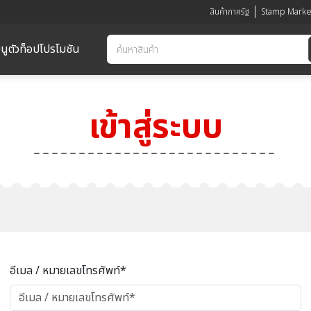
สินค้าภาครัฐ
Stamp Marke
นูตัวท็อป
โปรโมชัน
เข้าสู่ระบบ
อีเมล / หมายเลขโทรศัพท์*