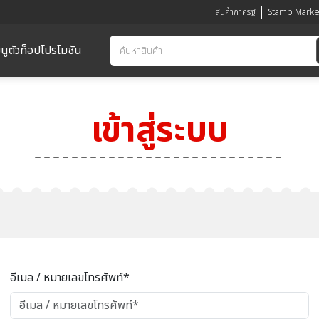
สินค้าภาครัฐ
Stamp Marke
นูตัวท็อป
โปรโมชัน
เข้าสู่ระบบ
อีเมล / หมายเลขโทรศัพท์*