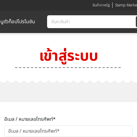
สินค้าภาครัฐ
Stamp Marke
นูตัวท็อป
โปรโมชัน
เข้าสู่ระบบ
อีเมล / หมายเลขโทรศัพท์*