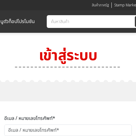
สินค้าภาครัฐ
Stamp Marke
นูตัวท็อป
โปรโมชัน
เข้าสู่ระบบ
อีเมล / หมายเลขโทรศัพท์*