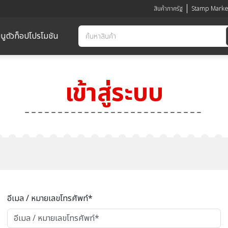
สินค้าภาครัฐ
Stamp Marke
นูตัวท็อป
โปรโมชัน
เข้าสู่ระบบ
อีเมล / หมายเลขโทรศัพท์*